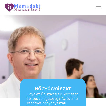
PRODUCT
Design
Content
Publish
Tudástár
Galéria
NŐGYÓGYÁSZAT
Ugye az Ön számára is kiemelten 
fontos az egészség? Az évente 
Főoldal
esedékes nőgyógyászati 