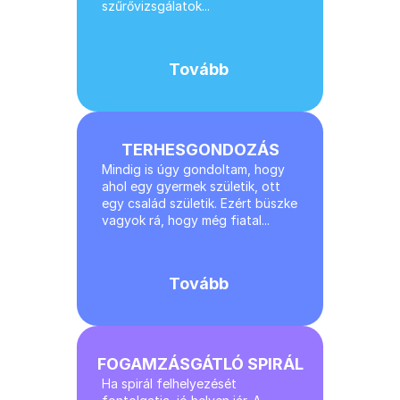
szűrővizsgálatok...
Rólam
Tovább
Árak
Foglaljon Időpontot
TERHESGONDOZÁS
Mindig is úgy gondoltam, hogy 
Kapcsolat
ahol egy gyermek születik, ott 
egy család születik. Ezért büszke 
vagyok rá, hogy még fiatal...
SZOLGÁLTATÁSOK
Nőgyógyászat
Tovább
Rákszűrés
FOGAMZÁSGÁTLÓ SPIRÁL
Terhesgondozás
Ha spirál felhelyezését 