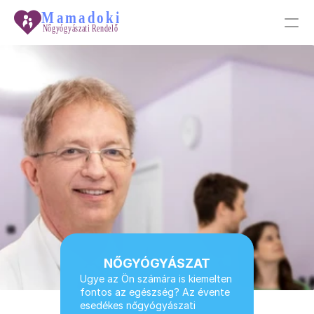
PRODUCT
Design
Content
Publish
Tudástár
Galéria
NŐGYÓGYÁSZAT
Ugye az Ön számára is kiemelten 
fontos az egészség? Az évente 
Főoldal
esedékes nőgyógyászati 