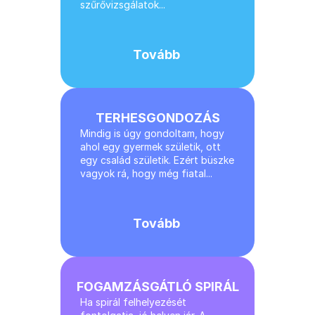
szűrővizsgálatok...
Rólam
Tovább
Árak
Foglaljon Időpontot
TERHESGONDOZÁS
Mindig is úgy gondoltam, hogy 
Kapcsolat
ahol egy gyermek születik, ott 
egy család születik. Ezért büszke 
vagyok rá, hogy még fiatal...
SZOLGÁLTATÁSOK
Nőgyógyászat
Tovább
Rákszűrés
FOGAMZÁSGÁTLÓ SPIRÁL
Terhesgondozás
Ha spirál felhelyezését 