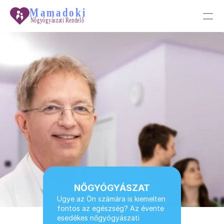
PRODUCT
Design
Content
Publish
Tudástár
Galéria
NŐGYÓGYÁSZAT
Ugye az Ön számára is kiemelten 
fontos az egészség? Az évente 
Főoldal
esedékes nőgyógyászati 