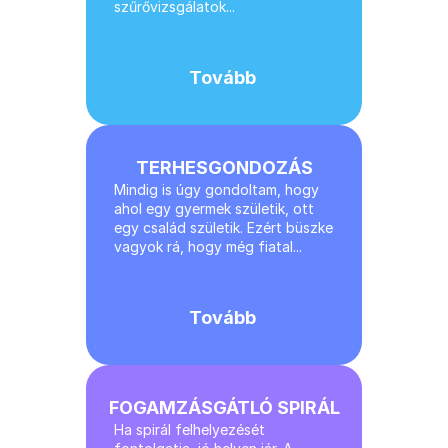
szűrővizsgálatok...
Rólam
Tovább
Árak
Foglaljon Időpontot
TERHESGONDOZÁS
Mindig is úgy gondoltam, hogy 
Kapcsolat
ahol egy gyermek születik, ott 
egy család születik. Ezért büszke 
vagyok rá, hogy még fiatal...
SZOLGÁLTATÁSOK
Nőgyógyászat
Tovább
Rákszűrés
FOGAMZÁSGÁTLÓ SPIRÁL
Terhesgondozás
Ha spirál felhelyezését 