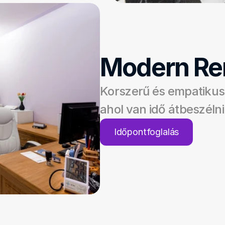
Modern Re
Korszerű és empatikus
ahol van idő átbeszéln
Időpontfoglalás