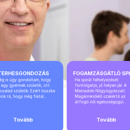
TERHESGONDOZÁS
FOGAMZÁSGÁTLÓ SP
ig is úgy gondoltam, hogy 
Ha spirál felhelyezését 
 egy gyermek születik, ott 
fontolgatja, jó helyen jár. A 
család születik. Ezért büszke 
Mamadoki Nőgyógyászati 
ok rá, hogy még fiatal...
Magánrendelő szakértő az 
átfogó női egészségügyi…
Tovább
Tovább