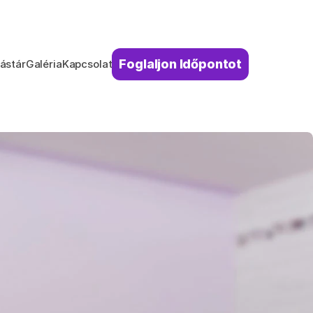
Foglaljon Időpontot
ástár
Galéria
Kapcsolat