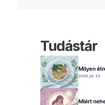
Tudástár
Milyen ét
2026. júl. 23.
Miért neh