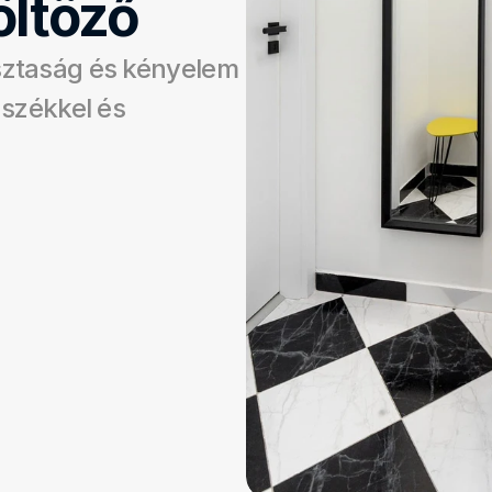
öltöző
sztaság és kényelem 
 székkel és 