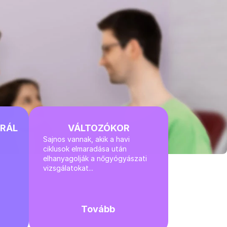
IRÁL
VÁLTOZÓKOR
Sajnos vannak, akik a havi 
ciklusok elmaradása után 
elhanyagolják a nőgyógyászati 
vizsgálatokat...
Tovább