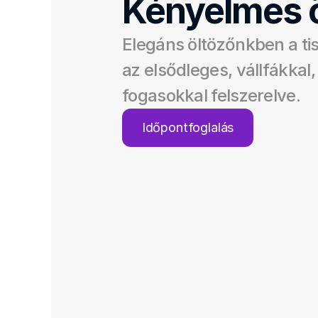
Kényelmes 
Elegáns öltözőnkben a ti
az elsődleges, vállfákkal,
fogasokkal felszerelve.
Időpontfoglalás