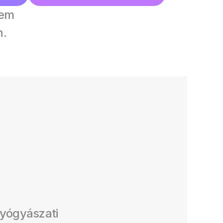
em 
n.
ógyászati 