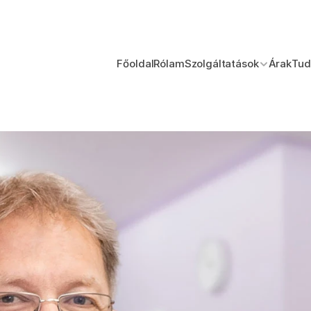
Főoldal
Rólam
Szolgáltatások
Árak
Tud