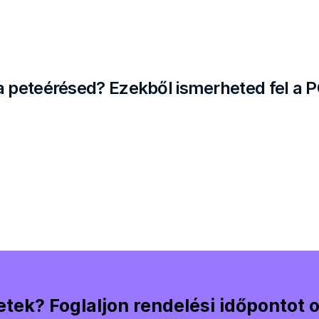
a peteérésed? Ezekből ismerheted fel a 
tek? Foglaljon rendelési időpontot o