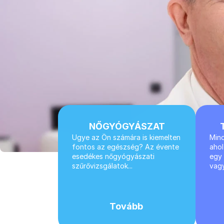
NŐGYÓGYÁSZAT
Ugye az Ön számára is kiemelten 
Mind
fontos az egészség? Az évente 
ahol
esedékes nőgyógyászati 
egy 
szűrővizsgálatok...
vagy
Tovább