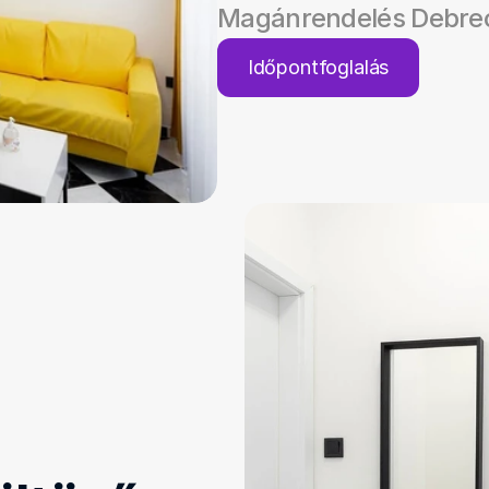
Magánrendelés Debre
Időpontfoglalás