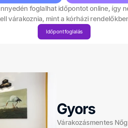
nnyedén foglalhat időpontot online, így n
ell várakoznia, mint a kórházi rendelőkbe
Időpontfoglalás
Gyors
Várakozásmentes Nőgy