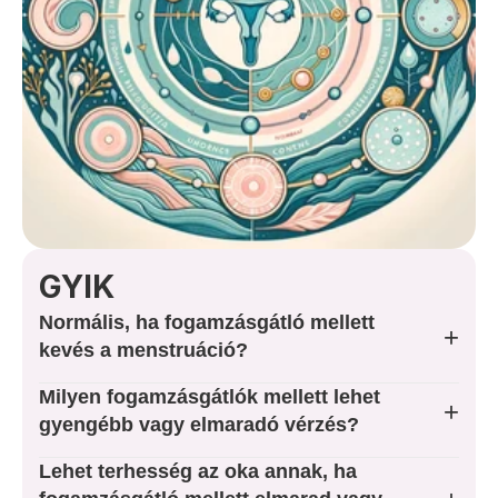
Rólam
Árak
Foglaljon Időpontot
Kapcsolat
GYIK
SZOLGÁLTATÁSOK
Normális, ha fogamzásgátló mellett
Nőgyógyászat
+
kevés a menstruáció?
Rákszűrés
Milyen fogamzásgátlók mellett lehet
+
gyengébb vagy elmaradó vérzés?
Terhesgondozás
Lehet terhesség az oka annak, ha