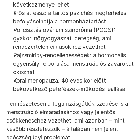
következménye lehet
Erős stressz: a tartós pszichés megterhelés 
befolyásolhatja a hormonháztartást
Policisztás ovárium szindróma (PCOS): 
gyakori nőgyógyászati betegség, ami 
rendszertelen ciklusokhoz vezethet
Pajzsmirigy-rendellenességek: a hormonális 
egyensúly felborulása menstruációs zavarokat 
okozhat
Korai menopauza: 40 éves kor előtt 
bekövetkező petefészek-működés leállása
Természetesen a fogamzásgátlók szedése is a 
menstruáció elmaradásához vagy jelentős 
csökkenéséhez vezethet, ami azonban – mint 
később részletezzük – általában nem jelent 
egészségügyi problémát.