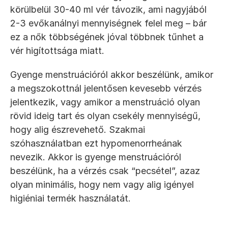
körülbelül 30-40 ml vér távozik, ami nagyjából 
2-3 evőkanálnyi mennyiségnek felel meg – bár 
ez a nők többségének jóval többnek tűnhet a 
vér higítottsága miatt.
Gyenge menstruációról akkor beszélünk, amikor 
a megszokottnál jelentősen kevesebb vérzés 
jelentkezik, vagy amikor a menstruáció olyan 
rövid ideig tart és olyan csekély mennyiségű, 
hogy alig észrevehető. Szakmai 
szóhasználatban ezt hypomenorrheának 
nevezik. Akkor is gyenge menstruációról 
beszélünk, ha a vérzés csak “pecsétel”, azaz 
olyan minimális, hogy nem vagy alig igényel 
higiéniai termék használatát.