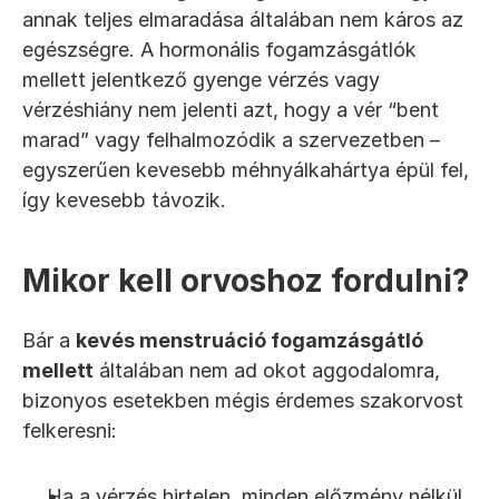
annak teljes elmaradása általában nem káros az 
egészségre. A hormonális fogamzásgátlók 
mellett jelentkező gyenge vérzés vagy 
vérzéshiány nem jelenti azt, hogy a vér “bent 
marad” vagy felhalmozódik a szervezetben – 
egyszerűen kevesebb méhnyálkahártya épül fel, 
így kevesebb távozik.
Mikor kell orvoshoz fordulni?
Bár a 
kevés menstruáció fogamzásgátló 
mellett
 általában nem ad okot aggodalomra, 
bizonyos esetekben mégis érdemes szakorvost 
felkeresni:
Ha a vérzés hirtelen, minden előzmény nélkül 