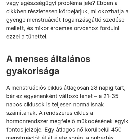
vagy egészségügyi probléma jele? Ebben a 
cikkben részletesen körbejárjuk, mi okozhatja a 
gyenge menstruációt fogamzásgátló szedése 
mellett, és mikor érdemes orvoshoz fordulni 
ezzel a tünettel.
A menses általános 
gyakorisága
A menstruációs ciklus átlagosan 28 napig tart, 
bár ez egyénenként változó lehet – a 21-35 
napos ciklusok is teljesen normálisnak 
számítanak. A rendszeres ciklus a 
hormonrendszer megfelelő működésének egyik 
fontos jelzője. Egy átlagos nő körülbelül 450 
menstruációt él át élete során, a pubertás 