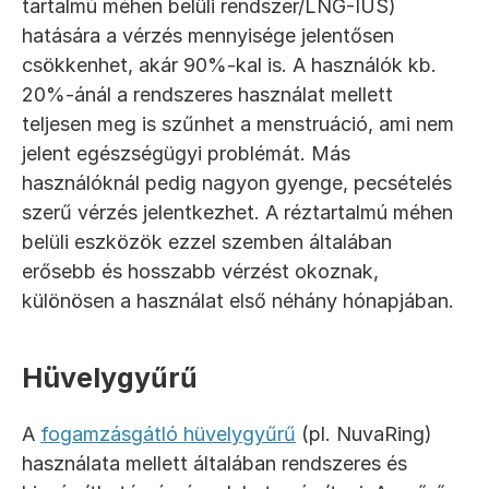
tartalmú méhen belüli rendszer/LNG-IUS) 
hatására a vérzés mennyisége jelentősen 
csökkenhet, akár 90%-kal is. A használók kb. 
20%-ánál a rendszeres használat mellett 
teljesen meg is szűnhet a menstruáció, ami nem 
jelent egészségügyi problémát. Más 
használóknál pedig nagyon gyenge, pecsételés 
szerű vérzés jelentkezhet. A réztartalmú méhen 
belüli eszközök ezzel szemben általában 
erősebb és hosszabb vérzést okoznak, 
különösen a használat első néhány hónapjában.
Hüvelygyűrű
A 
fogamzásgátló hüvelygyűrű
 (pl. NuvaRing) 
használata mellett általában rendszeres és 