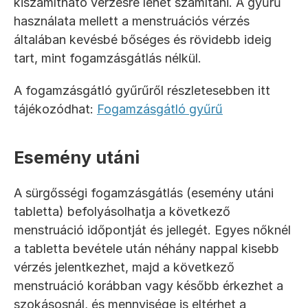
kiszámítható vérzésre lehet számítani. A gyűrű 
használata mellett a menstruációs vérzés 
általában kevésbé bőséges és rövidebb ideig 
tart, mint fogamzásgátlás nélkül.
A fogamzásgátló gyűrűről részletesebben itt 
tájékozódhat: 
Fogamzásgátló gyűrű
Esemény utáni
A sürgősségi fogamzásgátlás (esemény utáni 
tabletta) befolyásolhatja a következő 
menstruáció időpontját és jellegét. Egyes nőknél 
a tabletta bevétele után néhány nappal kisebb 
vérzés jelentkezhet, majd a következő 
menstruáció korábban vagy később érkezhet a 
szokásosnál, és mennyisége is eltérhet a 