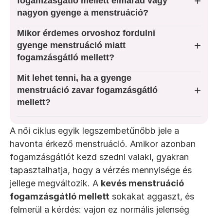
+
fogamzásgátló mellett elmarad vagy
Tini szakrendelés
nagyon gyenge a menstruáció?
Mikor érdemes orvoshoz fordulni
Változókor
+
gyenge menstruáció miatt
fogamzásgátló mellett?
Fogamzásgátló spirál
Mit lehet tenni, ha a gyenge
+
menstruáció zavar fogamzásgátló
TUDÁSTÁR
mellett?
Nőgyógyászati Elváltozások
A női ciklus egyik legszembetűnőbb jele a 
Nőgyógyászati Tevékenységek
havonta érkező menstruáció. Amikor azonban 
fogamzásgátlót kezd szedni valaki, gyakran 
tapasztalhatja, hogy a vérzés mennyisége és 
jellege megváltozik. A 
kevés menstruáció 
fogamzásgátló mellett
 sokakat aggaszt, és 
felmerül a kérdés: vajon ez normális jelenség 