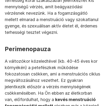
terhesség korai szakaszában jelentkezhet kis 
mennyiségű vérzés, amit beágyazódási 
vérzésnek nevezünk. Ha a fogamzásgátló 
mellett elmarad a menstruáció vagy szokatlanul 
gyenge, és szexuálisan aktív életet él, érdemes 
terhességi tesztet végezni.
Perimenopauza
A változókor közeledtével (kb. 40-45 éves kor 
környékén) a petefészkek működése 
fokozatosan csökken, ami a menstruációs ciklus 
megváltozásához vezethet. Ez gyakran 
jelentkezik először a vérzés mennyiségének 
csökkenésében. Ha Ön ebben az életkorban 
van, előfordulhat, hogy a 
kevés menstruáció 
fogamzásgátló mellett
 részben már a közelgő 