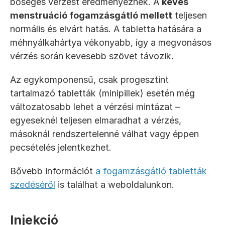
bőséges vérzést eredményeznek. A 
kevés 
menstruáció fogamzásgátló mellett
 teljesen 
normális és elvárt hatás. A tabletta hatására a 
méhnyálkahártya vékonyabb, így a megvonásos 
vérzés során kevesebb szövet távozik.
Az egykomponensű, csak progesztint 
tartalmazó tabletták (minipillek) esetén még 
változatosabb lehet a vérzési mintázat – 
egyeseknél teljesen elmaradhat a vérzés, 
másoknál rendszertelenné válhat vagy éppen 
pecsételés jelentkezhet.
Bővebb információt 
a fogamzásgátló tabletták 
szedéséről
 is találhat a weboldalunkon.
Injekció