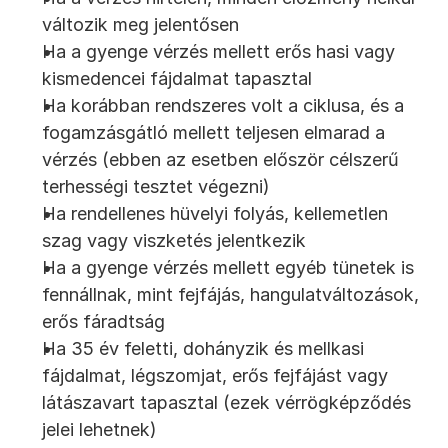
változik meg jelentősen
Ha a gyenge vérzés mellett erős hasi vagy 
kismedencei fájdalmat tapasztal
Ha korábban rendszeres volt a ciklusa, és a 
fogamzásgátló mellett teljesen elmarad a 
vérzés (ebben az esetben először célszerű 
terhességi tesztet végezni)
Ha rendellenes hüvelyi folyás, kellemetlen 
szag vagy viszketés jelentkezik
Ha a gyenge vérzés mellett egyéb tünetek is 
fennállnak, mint fejfájás, hangulatváltozások, 
erős fáradtság
Ha 35 év feletti, dohányzik és mellkasi 
fájdalmat, légszomjat, erős fejfájást vagy 
látászavart tapasztal (ezek vérrögképződés 
jelei lehetnek)