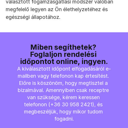
választott fogamzásgátlási módszer valóban 
megfelelő legyen az Ön élethelyzetéhez és 
egészségi állapotához.
Miben segíthetek? 
Foglaljon rendelési 
időpontot online, ingyen.
A kiválasztott időpont elfogadásáról e-
mailben vagy telefonon kap értesítést. 
Előre is köszönöm, hogy megtisztel a 
bizalmával. Amennyiben csak receptre 
van szüksége, kérem keressen 
telefonon (+36 30 958 2421), és 
megbeszéljük, hogy mikor tudom 
fogadni.