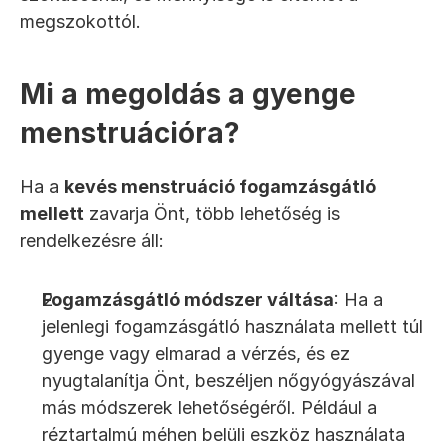
megszokottól.
Mi a megoldás a gyenge 
menstruációra?
Ha a 
kevés menstruáció fogamzásgátló 
mellett
 zavarja Önt, több lehetőség is 
rendelkezésre áll:
Fogamzásgátló módszer váltása
: Ha a 
jelenlegi fogamzásgátló használata mellett túl 
gyenge vagy elmarad a vérzés, és ez 
nyugtalanítja Önt, beszéljen nőgyógyászával 
más módszerek lehetőségéről. Például a 
réztartalmú méhen belüli eszköz használata 