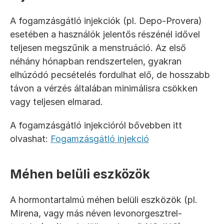
A fogamzásgátló injekciók (pl. Depo-Provera) 
esetében a használók jelentős részénél idővel 
teljesen megszűnik a menstruáció. Az első 
néhány hónapban rendszertelen, gyakran 
elhúzódó pecsételés fordulhat elő, de hosszabb 
távon a vérzés általában minimálisra csökken 
vagy teljesen elmarad.
A fogamzásgátló injekcióról bővebben itt 
olvashat: 
Fogamzásgátló injekció
Méhen belüli eszközök
A hormontartalmú méhen belüli eszközök (pl. 
Mirena, vagy más néven levonorgesztrel-