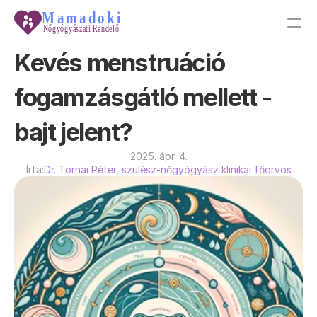
Kevés menstruáció 
PRODUCT
fogamzásgátló mellett - 
Design
bajt jelent?
Content
2025. ápr. 4.
Írta:
Dr. Tornai Péter, szülész-nőgyógyász klinikai főorvos
Publish
Tudástár
Galéria
Főoldal