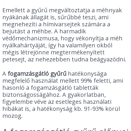
Emellett a gyűrű megváltoztatja a méhnyak
nyákának állagát is, sűrűbbé teszi, ami
megnehezíti a hímivarsejtek számára a
bejutást a méhbe. A harmadik
védőmechanizmusa, hogy vékonyítja a méh
nyálkahártyáját, így ha valamilyen okból
mégis létrejönne megtermékenyített
petesejt, az nehezebben tudna beágyazódni.
A
fogamzásgátló gyűrű
hatékonysága
megfelelő használat mellett 99% feletti, ami
hasonló a fogamzásgátló tabletták
biztonságosságához. A gyakorlatban,
figyelembe véve az esetleges használati
hibákat is, a hatékonyság kb. 91-93% körül
mozog.