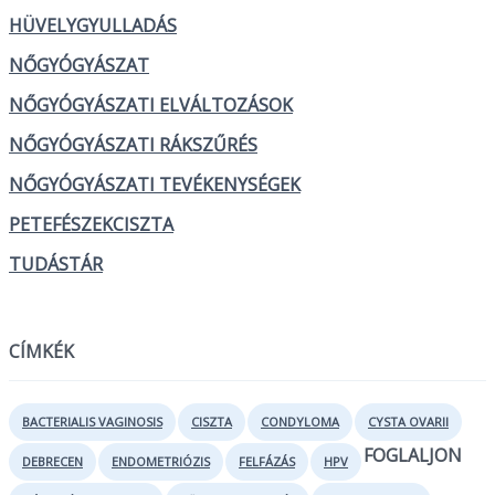
HÜVELYGYULLADÁS
NŐGYÓGYÁSZAT
NŐGYÓGYÁSZATI ELVÁLTOZÁSOK
NŐGYÓGYÁSZATI RÁKSZŰRÉS
NŐGYÓGYÁSZATI TEVÉKENYSÉGEK
PETEFÉSZEKCISZTA
TUDÁSTÁR
CÍMKÉK
BACTERIALIS VAGINOSIS
CISZTA
CONDYLOMA
CYSTA OVARII
FOGLALJON
DEBRECEN
ENDOMETRIÓZIS
FELFÁZÁS
HPV