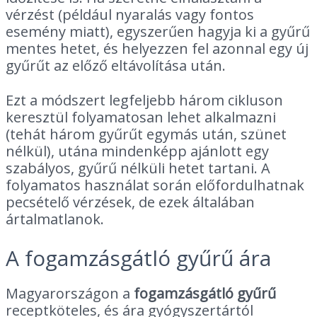
vérzést (például nyaralás vagy fontos
esemény miatt), egyszerűen hagyja ki a gyűrű
mentes hetet, és helyezzen fel azonnal egy új
gyűrűt az előző eltávolítása után.
Ezt a módszert legfeljebb három cikluson
keresztül folyamatosan lehet alkalmazni
(tehát három gyűrűt egymás után, szünet
nélkül), utána mindenképp ajánlott egy
szabályos, gyűrű nélküli hetet tartani. A
folyamatos használat során előfordulhatnak
pecsételő vérzések, de ezek általában
ártalmatlanok.
A fogamzásgátló gyűrű ára
Magyarországon a
fogamzásgátló gyűrű
receptköteles, és ára gyógyszertártól