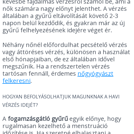
kevésbé fájdalmas vérzésről számol be, ami a
nők számára nagy előnyt jelenthet. A vérzés
általában a gyűrű eltávolítását követő 2-3
napon belül kezdődik, és gyakran már az új
gyűrű felhelyezésének idejére véget ér.
Néhány nőnél előfordulhat pecsételő vérzés
vagy áttöréses vérzés, különösen a használat
első hónapjaiban, de ez általában idővel
megszűnik. Ha a rendszertelen vérzés
tartósan fennáll, érdemes
nőgyógyászt
felkeresni
.
HOGYAN BEFOLYÁSOLHATJUK MAGUNKNAK A HAVI
VÉRZÉS IDEJÉT?
A
fogamzásgátló gyűrű
egyik előnye, hogy
rugalmasan kezelhető a menstruáció
időzítése is. Ha szeretné elhalasztani a