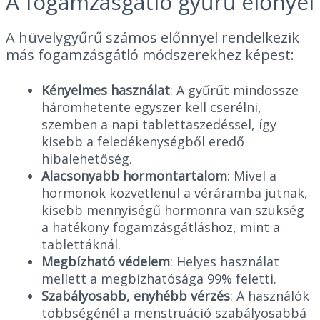
A fogamzásgátló gyűrű előnyei
A hüvelygyűrű számos előnnyel rendelkezik
más fogamzásgátló módszerekhez képest:
Kényelmes használat
: A gyűrűt mindössze
háromhetente egyszer kell cserélni,
szemben a napi tablettaszedéssel, így
kisebb a feledékenységből eredő
hibalehetőség.
Alacsonyabb hormontartalom
: Mivel a
hormonok közvetlenül a véráramba jutnak,
kisebb mennyiségű hormonra van szükség
a hatékony fogamzásgátláshoz, mint a
tablettáknál.
Megbízható védelem
: Helyes használat
mellett a megbízhatósága 99% feletti.
Szabályosabb, enyhébb vérzés
: A használók
többségénél a menstruáció szabályosabbá