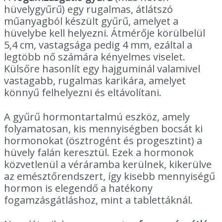
hüvelygyűrű
) egy rugalmas, átlátszó
műanyagból készült gyűrű, amelyet a
hüvelybe kell helyezni. Átmérője körülbelül
5,4 cm, vastagsága pedig 4 mm, ezáltal a
legtöbb nő számára kényelmes viselet.
Külsőre hasonlít egy hajguminál valamivel
vastagabb, rugalmas karikára, amelyet
könnyű felhelyezni és eltávolítani.
A gyűrű hormontartalmú eszköz, amely
folyamatosan, kis mennyiségben bocsát ki
hormonokat (ösztrogént és progesztint) a
hüvely falán keresztül. Ezek a hormonok
közvetlenül a véráramba kerülnek, kikerülve
az emésztőrendszert, így kisebb mennyiségű
hormon is elegendő a hatékony
fogamzásgátláshoz, mint a tablettáknál.