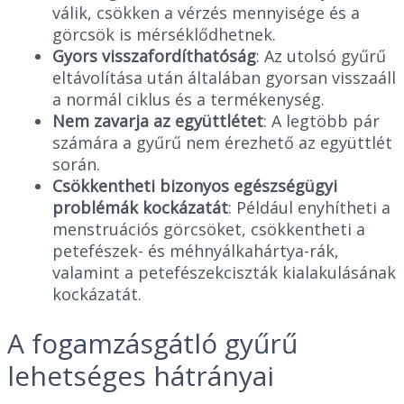
válik, csökken a vérzés mennyisége és a
görcsök is mérséklődhetnek.
Gyors visszafordíthatóság
: Az utolsó gyűrű
eltávolítása után általában gyorsan visszaáll
a normál ciklus és a termékenység.
Nem zavarja az együttlétet
: A legtöbb pár
számára a gyűrű nem érezhető az együttlét
során.
Csökkentheti bizonyos egészségügyi
problémák kockázatát
: Például enyhítheti a
menstruációs görcsöket, csökkentheti a
petefészek- és méhnyálkahártya-rák,
valamint a petefészekciszták kialakulásának
kockázatát.
A fogamzásgátló gyűrű
lehetséges hátrányai