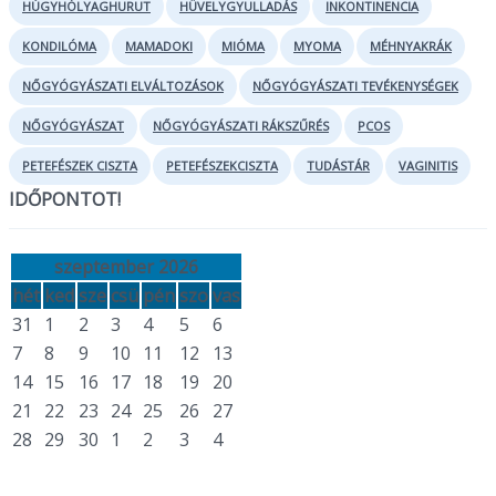
HÚGYHÓLYAGHURUT
HÜVELYGYULLADÁS
INKONTINENCIA
KONDILÓMA
MAMADOKI
MIÓMA
MYOMA
MÉHNYAKRÁK
NŐGYÓGYÁSZATI ELVÁLTOZÁSOK
NŐGYÓGYÁSZATI TEVÉKENYSÉGEK
NŐGYÓGYÁSZAT
NŐGYÓGYÁSZATI RÁKSZŰRÉS
PCOS
PETEFÉSZEK CISZTA
PETEFÉSZEKCISZTA
TUDÁSTÁR
VAGINITIS
IDŐPONTOT!
szeptember 2026
hét
ked
sze
csü
pén
szo
vas
31
1
2
3
4
5
6
7
8
9
10
11
12
13
14
15
16
17
18
19
20
21
22
23
24
25
26
27
28
29
30
1
2
3
4