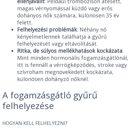
ellenjavallt
: Például trombózison átesett,
magas vérnyomással küzdő vagy erős
dohányos nők számára, különösen 35 év
felett.
Felhelyezési problémák
: Néhány nő
kényelmetlennek találhatja a gyűrű
felhelyezését vagy eltávolítását.
Ritka, de súlyos mellékhatások kockázata
:
Mint minden hormonális fogamzásgátlónál,
itt is fennáll a vérrögképződés, stroke vagy
szívroham megnövekedett kockázata,
különösen dohányzó nőknél.
A fogamzásgátló gyűrű
felhelyezése
HOGYAN KELL FELHELYEZNI?