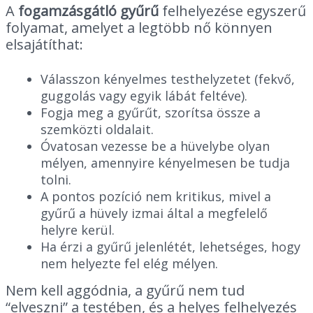
A
fogamzásgátló gyűrű
felhelyezése egyszerű
folyamat, amelyet a legtöbb nő könnyen
elsajátíthat:
Válasszon kényelmes testhelyzetet (fekvő,
guggolás vagy egyik lábát feltéve).
Fogja meg a gyűrűt, szorítsa össze a
szemközti oldalait.
Óvatosan vezesse be a hüvelybe olyan
mélyen, amennyire kényelmesen be tudja
tolni.
A pontos pozíció nem kritikus, mivel a
gyűrű a hüvely izmai által a megfelelő
helyre kerül.
Ha érzi a gyűrű jelenlétét, lehetséges, hogy
nem helyezte fel elég mélyen.
Nem kell aggódnia, a gyűrű nem tud
“elveszni” a testében, és a helyes felhelyezés