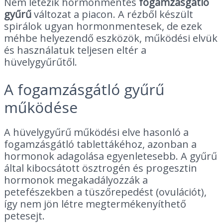
Nem létezik hormonmentes
fogamzásgátló
gyűrű
változat a piacon. A rézből készült
spirálok ugyan hormonmentesek, de ezek
méhbe helyezendő eszközök, működési elvük
és használatuk teljesen eltér a
hüvelygyűrűtől.
A fogamzásgátló gyűrű
működése
A hüvelygyűrű működési elve hasonló a
fogamzásgátló tablettákéhoz, azonban a
hormonok adagolása egyenletesebb. A gyűrű
által kibocsátott ösztrogén és progesztin
hormonok megakadályozzák a
petefészekben a tüszőrepedést (ovulációt),
így nem jön létre megtermékenyíthető
petesejt.