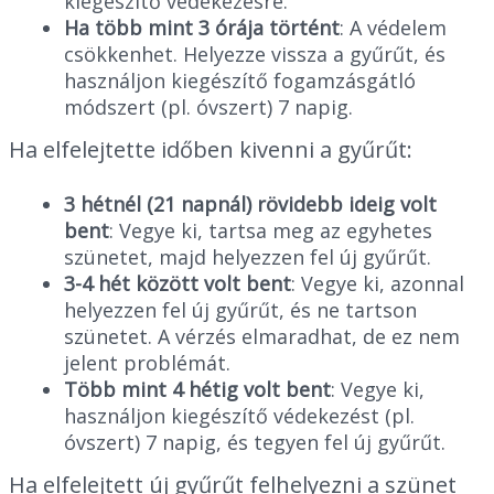
kiegészítő védekezésre.
Ha több mint 3 órája történt
: A védelem
csökkenhet. Helyezze vissza a gyűrűt, és
használjon kiegészítő fogamzásgátló
módszert (pl. óvszert) 7 napig.
Ha elfelejtette időben kivenni a gyűrűt:
3 hétnél (21 napnál) rövidebb ideig volt
bent
: Vegye ki, tartsa meg az egyhetes
szünetet, majd helyezzen fel új gyűrűt.
3-4 hét között volt bent
: Vegye ki, azonnal
helyezzen fel új gyűrűt, és ne tartson
szünetet. A vérzés elmaradhat, de ez nem
jelent problémát.
Több mint 4 hétig volt bent
: Vegye ki,
használjon kiegészítő védekezést (pl.
óvszert) 7 napig, és tegyen fel új gyűrűt.
Ha elfelejtett új gyűrűt felhelyezni a szünet