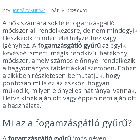
ÍRTA :
JOBBÁGY ANDRÁS
| DÁTUM : 2025.04.09.
A nők számára sokféle fogamzásgátló
módszer áll rendelkezésre, de nem mindegyik
illeszkedik minden élethelyzethez vagy
igényhez. A
fogamzásgátló gyűrű
az egyik
kevésbé ismert, mégis rendkívül hatékony
módszer, amely számos előnnyel rendelkezik
a hagyományos tablettákkal szemben. Ebben
a cikkben részletesen bemutatjuk, hogy
pontosan mi is ez az eszköz, hogyan
működik, milyen előnyei és hátrányai vannak,
illetve kinek ajánlott vagy éppen nem ajánlott
a használata.
Mi az a fogamzásgátló gyűrű?
A
fogamzásgátló gyűrű
(más néven