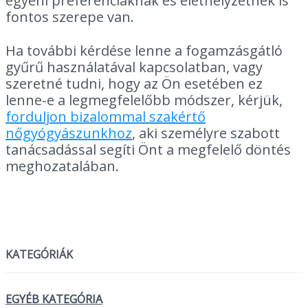
egyéni preferenciáknak és élethelyzetnek is
fontos szerepe van.
Ha további kérdése lenne a fogamzásgátló
gyűrű használatával kapcsolatban, vagy
szeretné tudni, hogy az Ön esetében ez
lenne-e a legmegfelelőbb módszer, kérjük,
forduljon bizalommal szakértő
nőgyógyászunkhoz
, aki személyre szabott
tanácsadással segíti Önt a megfelelő döntés
meghozatalában.
KATEGÓRIÁK
EGYÉB KATEGÓRIA