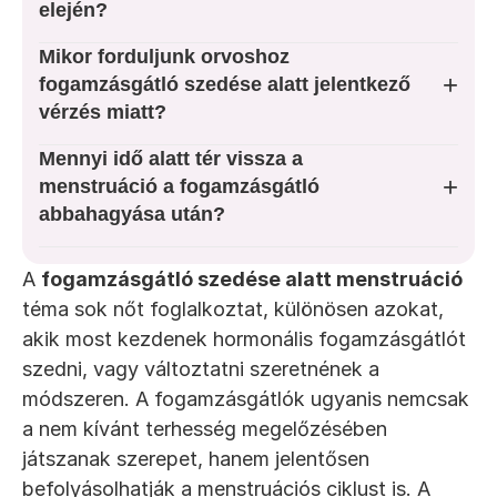
elején?
Tini szakrendelés
Mikor forduljunk orvoshoz
+
Változókor
fogamzásgátló szedése alatt jelentkező
vérzés miatt?
Fogamzásgátló spirál
Mennyi idő alatt tér vissza a
+
menstruáció a fogamzásgátló
abbahagyása után?
TUDÁSTÁR
Nőgyógyászati Elváltozások
A 
fogamzásgátló szedése alatt menstruáció
téma sok nőt foglalkoztat, különösen azokat, 
Nőgyógyászati Tevékenységek
akik most kezdenek hormonális fogamzásgátlót 
szedni, vagy változtatni szeretnének a 
módszeren. A fogamzásgátlók ugyanis nemcsak 
a nem kívánt terhesség megelőzésében 
játszanak szerepet, hanem jelentősen 
befolyásolhatják a menstruációs ciklust is. A 