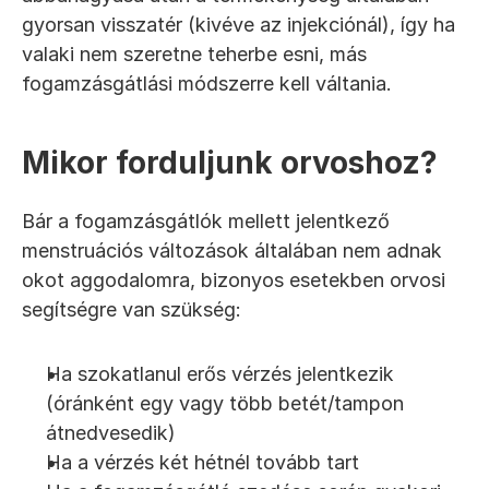
gyorsan visszatér (kivéve az injekciónál), így ha 
valaki nem szeretne teherbe esni, más 
fogamzásgátlási módszerre kell váltania.
Mikor forduljunk orvoshoz?
Bár a fogamzásgátlók mellett jelentkező 
menstruációs változások általában nem adnak 
okot aggodalomra, bizonyos esetekben orvosi 
segítségre van szükség:
Ha szokatlanul erős vérzés jelentkezik 
(óránként egy vagy több betét/tampon 
átnedvesedik)
Ha a vérzés két hétnél tovább tart