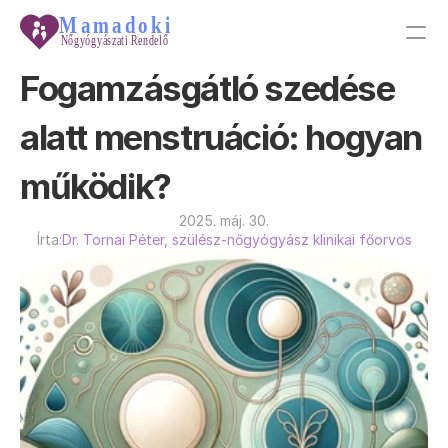
Fogamzásgátló szedése 
PRODUCT
alatt menstruáció: hogyan 
Design
működik?
Content
2025. máj. 30.
Írta:
Dr. Tornai Péter, szülész-nőgyógyász klinikai főorvos
Publish
Tudástár
Galéria
Főoldal