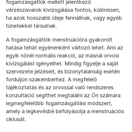
fogamzásgátlók mellett jelentkező 
vérzészavarok kivizsgálása fontos, különösen, 
ha azok hosszabb ideje fennállnak, vagy egyéb 
tünetekkel társulnak.
A fogamzásgátlók menstruációra gyakorolt 
hatása tehát egyénenként változó lehet. Ami az 
egyik nőnél normális reakció, az másnál orvosi 
kivizsgálást igényelhet. Mindig figyelje a saját 
szervezete jelzéseit, és bizonytalanság esetén 
forduljon szakemberhez. A megfelelő 
tájékoztatás és az orvossal való rendszeres 
konzultáció segíthet megtalálni az Ön számára 
legmegfelelőbb fogamzásgátlási módszert, 
amely a legkevésbé befolyásolja a menstruációs 
ciklusát.