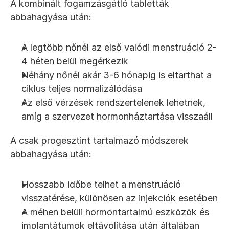
A kombinált fogamzásgátló tabletták 
abbahagyása után:
A legtöbb nőnél az első valódi menstruáció 2-
4 héten belül megérkezik
Néhány nőnél akár 3-6 hónapig is eltarthat a 
ciklus teljes normalizálódása
Az első vérzések rendszertelenek lehetnek, 
amíg a szervezet hormonháztartása visszaáll
A csak progesztint tartalmazó módszerek 
abbahagyása után:
Hosszabb időbe telhet a menstruáció 
visszatérése, különösen az injekciók esetében
A méhen belüli hormontartalmú eszközök és 
implantátumok eltávolítása után általában 