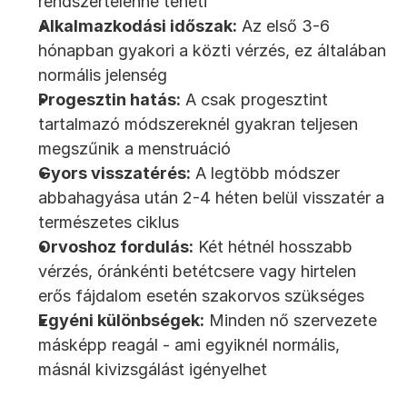
rendszertelenné teheti
Alkalmazkodási időszak:
 Az első 3-6 
hónapban gyakori a közti vérzés, ez általában 
normális jelenség
Progesztin hatás:
 A csak progesztint 
tartalmazó módszereknél gyakran teljesen 
megszűnik a menstruáció
Gyors visszatérés:
 A legtöbb módszer 
abbahagyása után 2-4 héten belül visszatér a 
természetes ciklus
Orvoshoz fordulás:
 Két hétnél hosszabb 
vérzés, óránkénti betétcsere vagy hirtelen 
erős fájdalom esetén szakorvos szükséges
Egyéni különbségek:
 Minden nő szervezete 
másképp reagál - ami egyiknél normális, 
másnál kivizsgálást igényelhet