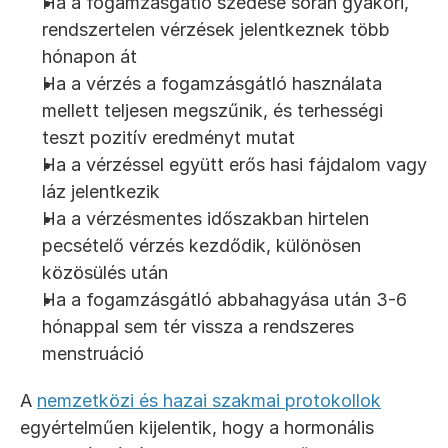
Ha a fogamzásgátló szedése során gyakori, 
rendszertelen vérzések jelentkeznek több 
hónapon át
Ha a vérzés a fogamzásgátló használata 
mellett teljesen megszűnik, és terhességi 
teszt pozitív eredményt mutat
Ha a vérzéssel együtt erős hasi fájdalom vagy 
láz jelentkezik
Ha a vérzésmentes időszakban hirtelen 
pecsételő vérzés kezdődik, különösen 
közösülés után
Ha a fogamzásgátló abbahagyása után 3-6 
hónappal sem tér vissza a rendszeres 
menstruáció
A 
nemzetközi és hazai szakmai protokollok
egyértelműen kijelentik, hogy a hormonális 