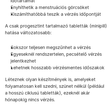
időtartamát
Enyhíthetik a menstruációs görcsöket
Kiszámíthatóbbá teszik a vérzés időpontját
A csak progesztint tartalmazó tabletták (minipill) 
hatása változatosabb:
Sokszor teljesen megszűnhet a vérzés
Egyeseknél rendszertelen, pecsételő vérzés 
jelentkezhet
Lehetnek hosszabb vérzésmentes időszakok
Léteznek olyan készítmények is, amelyeket 
folyamatosan kell szedni, szünet nélkül (például 
a hosszú ciklusú tabletták), ezeknél akár 
hónapokig nincs vérzés.