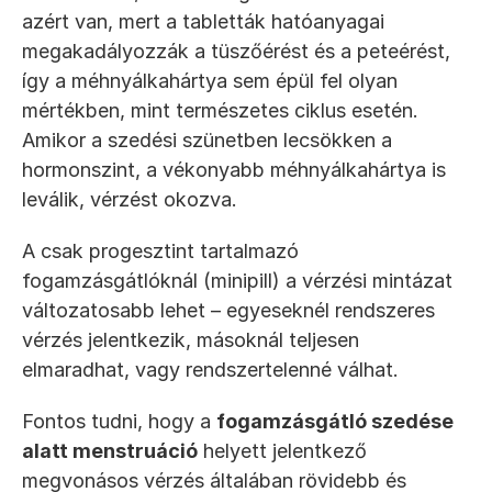
azért van, mert a tabletták hatóanyagai 
megakadályozzák a tüszőérést és a peteérést, 
így a méhnyálkahártya sem épül fel olyan 
mértékben, mint természetes ciklus esetén. 
Amikor a szedési szünetben lecsökken a 
hormonszint, a vékonyabb méhnyálkahártya is 
leválik, vérzést okozva.
A csak progesztint tartalmazó 
fogamzásgátlóknál (minipill) a vérzési mintázat 
változatosabb lehet – egyeseknél rendszeres 
vérzés jelentkezik, másoknál teljesen 
elmaradhat, vagy rendszertelenné válhat.
Fontos tudni, hogy a 
fogamzásgátló szedése 
alatt menstruáció
 helyett jelentkező 
megvonásos vérzés általában rövidebb és 