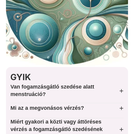
Rólam
Árak
Foglaljon Időpontot
Kapcsolat
GYIK
SZOLGÁLTATÁSOK
Van fogamzásgátló szedése alatt
Nőgyógyászat
+
menstruáció?
Rákszűrés
+
Mi az a megvonásos vérzés?
Miért gyakori a közti vagy áttöréses
Terhesgondozás
+
vérzés a fogamzásgátló szedésének