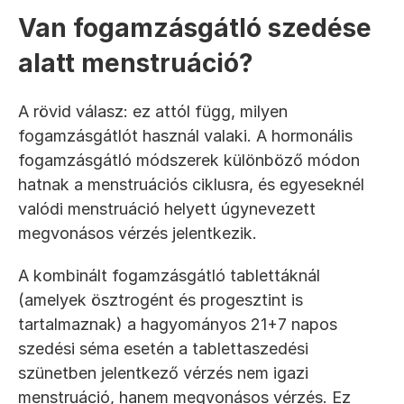
Van fogamzásgátló szedése 
alatt menstruáció?
A rövid válasz: ez attól függ, milyen 
fogamzásgátlót használ valaki. A hormonális 
fogamzásgátló módszerek különböző módon 
hatnak a menstruációs ciklusra, és egyeseknél 
valódi menstruáció helyett úgynevezett 
megvonásos vérzés jelentkezik.
A kombinált fogamzásgátló tablettáknál 
(amelyek ösztrogént és progesztint is 
tartalmaznak) a hagyományos 21+7 napos 
szedési séma esetén a tablettaszedési 
szünetben jelentkező vérzés nem igazi 
menstruáció, hanem megvonásos vérzés. Ez 