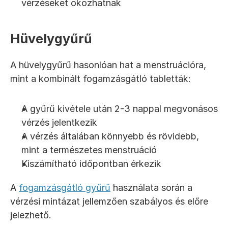
vérzéseket okozhatnak
Hüvelygyűrű
A hüvelygyűrű hasonlóan hat a menstruációra, 
mint a kombinált fogamzásgátló tabletták:
A gyűrű kivétele után 2-3 nappal megvonásos 
vérzés jelentkezik
A vérzés általában könnyebb és rövidebb, 
mint a természetes menstruáció
Kiszámítható időpontban érkezik
A 
fogamzásgátló gyűrű
 használata során a 
vérzési mintázat jellemzően szabályos és előre 
jelezhető.