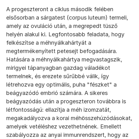
A progeszteront a ciklus második felében 
elsősorban a sárgatest (corpus luteum) termeli, 
amely az ovuláció után, a megrepedt tüsző 
helyén alakul ki. Legfontosabb feladata, hogy 
felkészítse a méhnyálkahártyát a 
megtermékenyített petesejt befogadására. 
Hatására a méhnyálkahártya megvastagszik, 
mirigyei tápanyagban gazdag váladékot 
termelnek, és erezete sűrűbbé válik, így 
létrehozva egy optimális, puha "fészket" a 
beágyazódó embrió számára. A sikeres 
beágyazódás után a progeszteron továbbra is 
létfontosságú: ellazítja a méh izomzatát, 
megakadályozva a korai méhösszehúzódásokat, 
amelyek vetéléshez vezethetnének. Emellett 
szabályozza az anyai immunrendszert, hogy az 