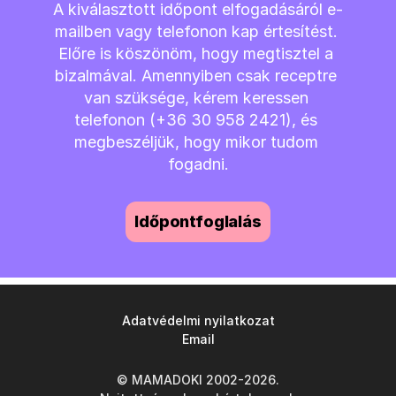
A kiválasztott időpont elfogadásáról e-
mailben vagy telefonon kap értesítést. 
Előre is köszönöm, hogy megtisztel a 
bizalmával. Amennyiben csak receptre 
van szüksége, kérem keressen 
telefonon (+36 30 958 2421), és 
megbeszéljük, hogy mikor tudom 
fogadni.
Időpontfoglalás
Adatvédelmi nyilatkozat
Email
© MAMADOKI 2002-2026.