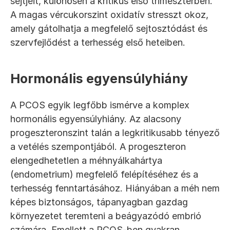
sejtjeit, különösen a kritikus első trimeszterben. 
A magas vércukorszint oxidatív stresszt okoz, 
amely gátolhatja a megfelelő sejtosztódást és 
szervfejlődést a terhesség első heteiben.
Hormonális egyensúlyhiány
A PCOS egyik legfőbb ismérve a komplex 
hormonális egyensúlyhiány. Az alacsony 
progeszteronszint talán a legkritikusabb tényező 
a vetélés szempontjából. A progeszteron 
elengedhetetlen a méhnyálkahártya 
(endometrium) megfelelő felépítéséhez és a 
terhesség fenntartásához. Hiányában a méh nem 
képes biztonságos, tápanyagban gazdag 
környezetet teremteni a beágyazódó embrió 
számára. Emellett a PCOS-ben gyakran 