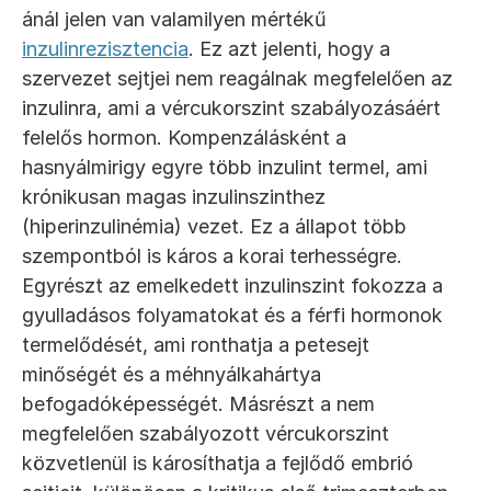
ánál jelen van valamilyen mértékű 
inzulinrezisztencia
. Ez azt jelenti, hogy a 
szervezet sejtjei nem reagálnak megfelelően az 
inzulinra, ami a vércukorszint szabályozásáért 
felelős hormon. Kompenzálásként a 
hasnyálmirigy egyre több inzulint termel, ami 
krónikusan magas inzulinszinthez 
(hiperinzulinémia) vezet. Ez a állapot több 
szempontból is káros a korai terhességre. 
Egyrészt az emelkedett inzulinszint fokozza a 
gyulladásos folyamatokat és a férfi hormonok 
termelődését, ami ronthatja a petesejt 
minőségét és a méhnyálkahártya 
befogadóképességét. Másrészt a nem 
megfelelően szabályozott vércukorszint 
közvetlenül is károsíthatja a fejlődő embrió 