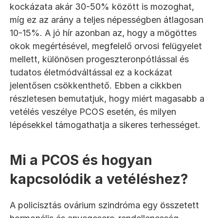
kockázata akár 30-50% között is mozoghat, 
míg ez az arány a teljes népességben átlagosan 
10-15%. A jó hír azonban az, hogy a mögöttes 
okok megértésével, megfelelő orvosi felügyelet 
mellett, különösen progeszteronpótlással és 
tudatos életmódváltással ez a kockázat 
jelentősen csökkenthető. Ebben a cikkben 
részletesen bemutatjuk, hogy miért magasabb a 
vetélés veszélye PCOS esetén, és milyen 
lépésekkel támogathatja a sikeres terhességet.
Mi a PCOS és hogyan 
kapcsolódik a vetéléshez?
A policisztás ovárium szindróma egy összetett 