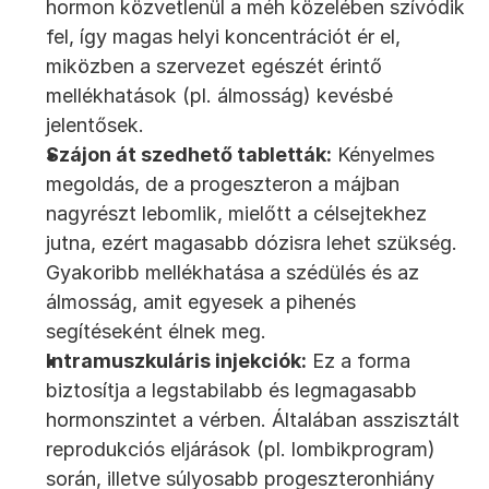
hormon közvetlenül a méh közelében szívódik 
fel, így magas helyi koncentrációt ér el, 
miközben a szervezet egészét érintő 
mellékhatások (pl. álmosság) kevésbé 
jelentősek.
Szájon át szedhető tabletták:
 Kényelmes 
megoldás, de a progeszteron a májban 
nagyrészt lebomlik, mielőtt a célsejtekhez 
jutna, ezért magasabb dózisra lehet szükség. 
Gyakoribb mellékhatása a szédülés és az 
álmosság, amit egyesek a pihenés 
segítéseként élnek meg.
Intramuszkuláris injekciók:
 Ez a forma 
biztosítja a legstabilabb és legmagasabb 
hormonszintet a vérben. Általában asszisztált 
reprodukciós eljárások (pl. lombikprogram) 
során, illetve súlyosabb progeszteronhiány 