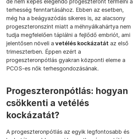
de nem képes elegendő progeszteront termelni a 
terhesség fenntartásához. Ebben az esetben, 
még ha a beágyazódás sikeres is, az alacsony 
progeszteronszint miatt a méhnyálkahártya nem 
tudja megfelelően táplálni a fejlődő embriót, ami 
jelentősen növeli a
 vetélés kockázatát
 az első 
trimeszterben. Éppen ezért a 
progeszteronpótlás gyakran központi eleme a 
PCOS-es nők terhesgondozásának.
Progeszteronpótlás: hogyan 
csökkenti a vetélés 
kockázatát?
A progeszteronpótlás az egyik legfontosabb és 