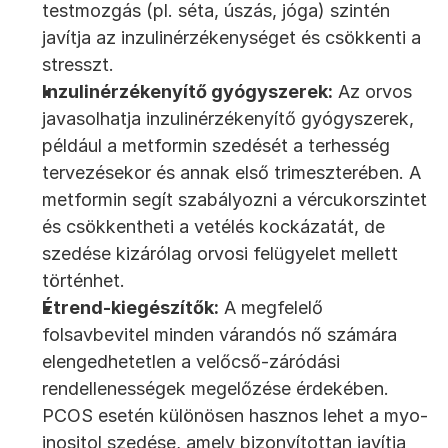
testmozgás (pl. séta, úszás, jóga) szintén 
javítja az inzulinérzékenységet és csökkenti a 
stresszt.
Inzulinérzékenyítő gyógyszerek:
 Az orvos 
javasolhatja inzulinérzékenyítő gyógyszerek, 
például a metformin szedését a terhesség 
tervezésekor és annak első trimeszterében. A 
metformin segít szabályozni a vércukorszintet 
és csökkentheti a vetélés kockázatát, de 
szedése kizárólag orvosi felügyelet mellett 
történhet.
Étrend-kiegészítők:
 A megfelelő 
folsavbevitel minden várandós nő számára 
elengedhetetlen a velőcső-záródási 
rendellenességek megelőzése érdekében. 
PCOS esetén különösen hasznos lehet a myo-
inositol szedése, amely bizonyítottan javítja 