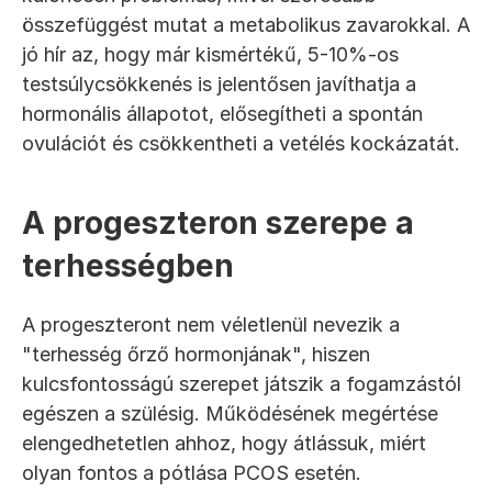
összefüggést mutat a metabolikus zavarokkal. A 
jó hír az, hogy már kismértékű, 5-10%-os 
testsúlycsökkenés is jelentősen javíthatja a 
hormonális állapotot, elősegítheti a spontán 
ovulációt és csökkentheti a vetélés kockázatát.
A progeszteron szerepe a 
terhességben
A progeszteront nem véletlenül nevezik a 
"terhesség őrző hormonjának", hiszen 
kulcsfontosságú szerepet játszik a fogamzástól 
egészen a szülésig. Működésének megértése 
elengedhetetlen ahhoz, hogy átlássuk, miért 
olyan fontos a pótlása PCOS esetén.