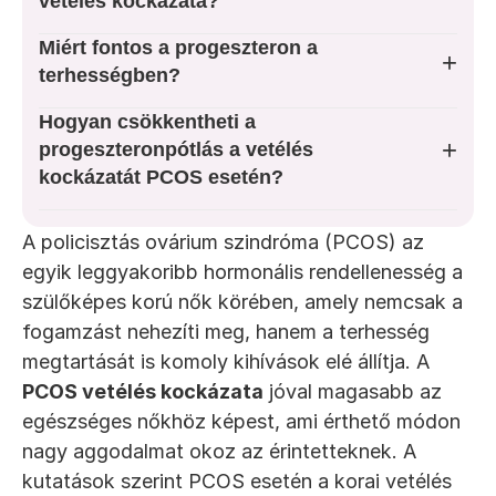
vetélés kockázata?
Tini szakrendelés
Miért fontos a progeszteron a
+
terhességben?
Változókor
Hogyan csökkentheti a
Fogamzásgátló spirál
+
progeszteronpótlás a vetélés
kockázatát PCOS esetén?
TUDÁSTÁR
A policisztás ovárium szindróma (PCOS) az 
Nőgyógyászati Elváltozások
egyik leggyakoribb hormonális rendellenesség a 
szülőképes korú nők körében, amely nemcsak a 
Nőgyógyászati Tevékenységek
fogamzást nehezíti meg, hanem a terhesség 
megtartását is komoly kihívások elé állítja. A 
PCOS vetélés kockázata
 jóval magasabb az 
egészséges nőkhöz képest, ami érthető módon 
nagy aggodalmat okoz az érintetteknek. A 
kutatások szerint PCOS esetén a korai vetélés 