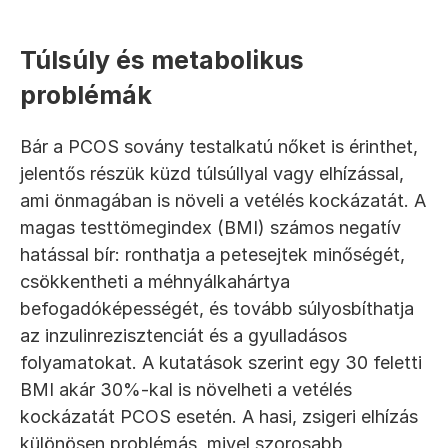
Túlsúly és metabolikus 
problémák
Bár a PCOS sovány testalkatú nőket is érinthet, 
jelentős részük küzd túlsúllyal vagy elhízással, 
ami önmagában is növeli a vetélés kockázatát. A 
magas testtömegindex (BMI) számos negatív 
hatással bír: ronthatja a petesejtek minőségét, 
csökkentheti a méhnyálkahártya 
befogadóképességét, és tovább súlyosbíthatja 
az inzulinrezisztenciát és a gyulladásos 
folyamatokat. A kutatások szerint egy 30 feletti 
BMI akár 30%-kal is növelheti a vetélés 
kockázatát PCOS esetén. A hasi, zsigeri elhízás 
különösen problémás, mivel szorosabb 