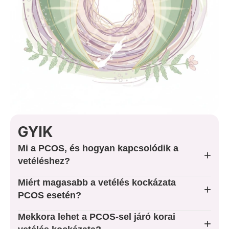
Rólam
Árak
Foglaljon Időpontot
Kapcsolat
GYIK
SZOLGÁLTATÁSOK
Mi a PCOS, és hogyan kapcsolódik a
Nőgyógyászat
+
vetéléshez?
Rákszűrés
Miért magasabb a vetélés kockázata
+
PCOS esetén?
Terhesgondozás
Mekkora lehet a PCOS-sel járó korai
+