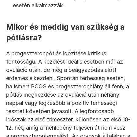
esetén alkalmazzák.
Mikor és meddig van szükség a 
pótlásra?
A progeszteronpótlás időzítése kritikus 
fontosságú. A kezelést ideális esetben már az 
ovuláció után, de még a beágyazódás előtt 
érdemes elkezdeni. Spontán terhesség esetén, 
ha ismert PCOS és progeszteronhiány áll fenn, a 
pótlás megkezdése az ovuláció után néhány 
nappal vagy legkésőbb a pozitív terhességi 
tesztet követően javasolt. A legfontosabb 
időszak az első trimeszter, különösen az első 10-
12. hét, amíg a méhlepény teljesen át nem veszi 
a progeszterontermelést. Az orvosok általában a 