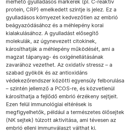
mérhető gyulladásos markerek (pl. C-reaktív 
protein, CRP) emelkedett szintje is jelez. Ez a 
gyulladásos környezet kedvezőtlen az embrió 
beágyazódásához és a méhlepény korai 
kialakulásához. A gyulladást elősegítő 
molekulák, az úgynevezett citokinek, 
károsíthatják a méhlepény működését, ami a 
magzat tápanyag- és oxigénellátásának 
zavarához vezethet. Az oxidatív stressz – a 
szabad gyökök és az antioxidáns 
védekezőrendszer közötti egyensúly felborulása 
– szintén jellemző a PCOS-re, és közvetlenül 
károsíthatja a fejlődő embrió érzékeny sejtjeit. 
Ezen felül immunológiai eltérések is 
megfigyelhetők, például a természetes ölősejtek 
(NK sejtek) túlzott aktivitása, ami tévesen az 
embrió elleni immunválaszt válthat ki.