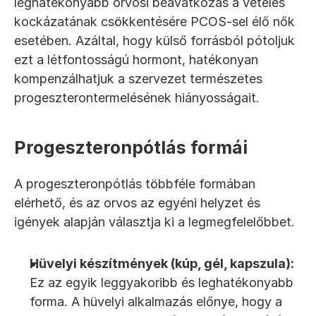
leghatékonyabb orvosi beavatkozás a vetélés 
kockázatának csökkentésére PCOS-sel élő nők 
esetében. Azáltal, hogy külső forrásból pótoljuk 
ezt a létfontosságú hormont, hatékonyan 
kompenzálhatjuk a szervezet természetes 
progeszterontermelésének hiányosságait.
Progeszteronpótlás formái
A progeszteronpótlás többféle formában 
elérhető, és az orvos az egyéni helyzet és 
igények alapján választja ki a legmegfelelőbbet.
Hüvelyi készítmények (kúp, gél, kapszula):
Ez az egyik leggyakoribb és leghatékonyabb 
forma. A hüvelyi alkalmazás előnye, hogy a 