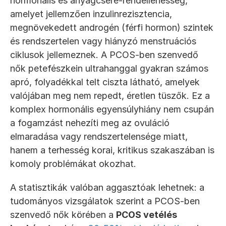
hormonális és anyagcsere-rendellenesség, 
amelyet jellemzően inzulinrezisztencia, 
megnövekedett androgén (férfi hormon) szintek 
és rendszertelen vagy hiányzó menstruációs 
ciklusok jellemeznek. A PCOS-ben szenvedő 
nők petefészkein ultrahanggal gyakran számos 
apró, folyadékkal telt ciszta látható, amelyek 
valójában meg nem repedt, éretlen tüszők. Ez a 
komplex hormonális egyensúlyhiány nem csupán 
a fogamzást nehezíti meg az ovuláció 
elmaradása vagy rendszertelensége miatt, 
hanem a terhesség korai, kritikus szakaszában is 
komoly problémákat okozhat.
A statisztikák valóban aggasztóak lehetnek: a 
tudományos vizsgálatok szerint a PCOS-ben 
szenvedő nők körében a 
PCOS vetélés 