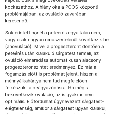
kapcsolódik a megnövekedett vetélési 
kockázathoz. A hiány oka a PCOS központi 
problémájában, az ovuláció zavarában 
keresendő.
Sok érintett nőnél a peteérés egyáltalán nem, 
vagy csak nagyon rendszertelenül következik be 
(anovuláció). Mivel a progeszteront döntően a 
peteérés után kialakuló sárgatest termeli, az 
ovuláció elmaradása automatikusan alacsony 
progeszteronszintet eredményez. Ez már a 
fogamzás előtt is problémát jelent, hiszen a 
méhnyálkahártya nem tud megfelelően 
felkészülni a beágyazódásra. Ha mégis 
bekövetkezik ovuláció, az is gyakran nem 
optimális. Előfordulhat úgynevezett sárgatest-
elégtelenség, amikor a sárgatest ugyan kialakul, 