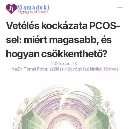
Vetélés kockázata PCOS-
PRODUCT
sel: miért magasabb, és 
Design
hogyan csökkenthető?
Content
2025. dec. 23.
Írta:
Dr. Tornai Péter, szülész-nőgyógyász klinikai főorvos
Publish
Tudástár
Galéria
Főoldal