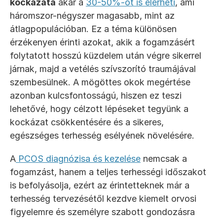
kockázata
 akár a 
30-50%-ot is elérheti
, ami 
háromszor-négyszer magasabb, mint az 
átlagpopulációban. Ez a téma különösen 
érzékenyen érinti azokat, akik a fogamzásért 
folytatott hosszú küzdelem után végre sikerrel 
járnak, majd a vetélés szívszorító traumájával 
szembesülnek. A mögöttes okok megértése 
azonban kulcsfontosságú, hiszen ez teszi 
lehetővé, hogy célzott lépéseket tegyünk a 
kockázat csökkentésére és a sikeres, 
egészséges terhesség esélyének növelésére.
A
 PCOS diagnózisa és kezelése
 nemcsak a 
fogamzást, hanem a teljes terhességi időszakot 
is befolyásolja, ezért az érintetteknek már a 
terhesség tervezésétől kezdve kiemelt orvosi 
figyelemre és személyre szabott gondozásra 