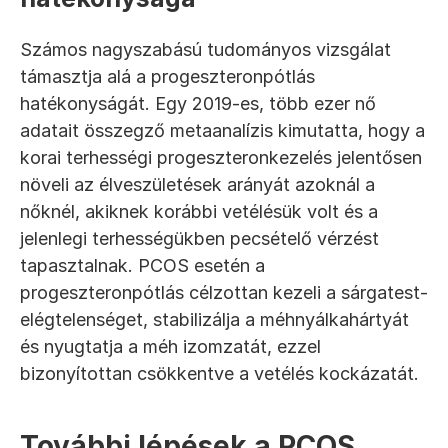
Számos nagyszabású tudományos vizsgálat 
támasztja alá a progeszteronpótlás 
hatékonyságát. Egy 2019-es, több ezer nő 
adatait összegző metaanalízis kimutatta, hogy a 
korai terhességi progeszteronkezelés jelentősen 
növeli az élveszületések arányát azoknál a 
nőknél, akiknek korábbi vetélésük volt és a 
jelenlegi terhességükben pecsételő vérzést 
tapasztalnak. PCOS esetén a 
progeszteronpótlás célzottan kezeli a sárgatest-
elégtelenséget, stabilizálja a méhnyálkahártyát 
és nyugtatja a méh izomzatát, ezzel 
bizonyítottan csökkentve a vetélés kockázatát.
További lépések a PCOS 