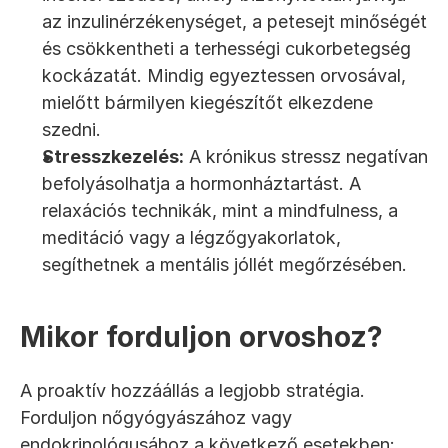
az inzulinérzékenységet, a petesejt minőségét 
és csökkentheti a terhességi cukorbetegség 
kockázatát. Mindig egyeztessen orvosával, 
mielőtt bármilyen kiegészítőt elkezdene 
szedni.
Stresszkezelés:
 A krónikus stressz negatívan 
befolyásolhatja a hormonháztartást. A 
relaxációs technikák, mint a mindfulness, a 
meditáció vagy a légzőgyakorlatok, 
segíthetnek a mentális jóllét megőrzésében.
Mikor forduljon orvoshoz?
A proaktív hozzáállás a legjobb stratégia. 
Forduljon nőgyógyászához vagy 
endokrinológusához a következő esetekben: