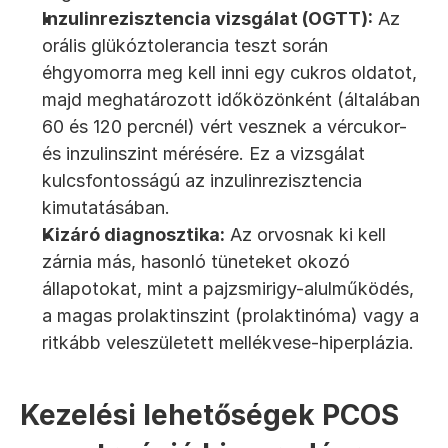
Inzulinrezisztencia vizsgálat (OGTT):
 Az 
orális glükóztolerancia teszt során 
éhgyomorra meg kell inni egy cukros oldatot, 
majd meghatározott időközönként (általában 
60 és 120 percnél) vért vesznek a vércukor- 
és inzulinszint mérésére. Ez a vizsgálat 
kulcsfontosságú az inzulinrezisztencia 
kimutatásában.
Kizáró diagnosztika:
 Az orvosnak ki kell 
zárnia más, hasonló tüneteket okozó 
állapotokat, mint a pajzsmirigy-alulműködés, 
a magas prolaktinszint (prolaktinóma) vagy a 
ritkább veleszületett mellékvese-hiperplázia.
Kezelési lehetőségek PCOS 