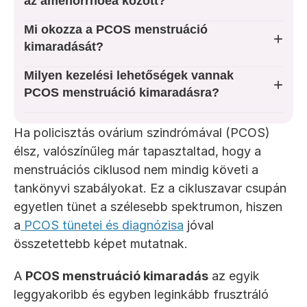
az amenorrhoea között?
Tini szakrendelés
Mi okozza a PCOS menstruáció
+
kimaradását?
Változókor
Milyen kezelési lehetőségek vannak
+
Fogamzásgátló spirál
PCOS menstruáció kimaradásra?
Ha policisztás ovárium szindrómával (PCOS) 
TUDÁSTÁR
élsz, valószínűleg már tapasztaltad, hogy a 
Nőgyógyászati Elváltozások
menstruációs ciklusod nem mindig követi a 
tankönyvi szabályokat. Ez a cikluszavar csupán 
Nőgyógyászati Tevékenységek
egyetlen tünet a szélesebb spektrumon, hiszen 
a
 PCOS tünetei és diagnózisa
 jóval 
összetettebb képet mutatnak.
A 
PCOS menstruáció kimaradás
 az egyik 
leggyakoribb és egyben leginkább frusztráló 