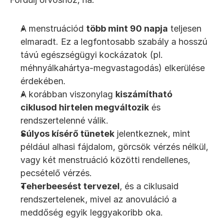
A menstruációd 
több mint 90 napja
 teljesen 
elmaradt. Ez a legfontosabb szabály a hosszú 
távú egészségügyi kockázatok (pl. 
méhnyálkahártya-megvastagodás) elkerülése 
érdekében.
A korábban viszonylag 
kiszámítható 
ciklusod hirtelen megváltozik
 és 
rendszertelenné válik.
Súlyos kísérő tünetek
 jelentkeznek, mint 
például alhasi fájdalom, görcsök vérzés nélkül, 
vagy két menstruáció közötti rendellenes, 
pecsételő vérzés.
Teherbeesést tervezel
, és a ciklusaid 
rendszertelenek, mivel az anovuláció a 
meddőség egyik leggyakoribb oka.