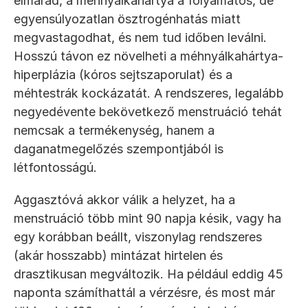
elmarad, a méhnyálkahártya a folyamatos, de 
egyensúlyozatlan ösztrogénhatás miatt 
megvastagodhat, és nem tud időben leválni. 
Hosszú távon ez növelheti a méhnyálkahártya-
hiperplázia (kóros sejtszaporulat) és a 
méhtestrák kockázatát. A rendszeres, legalább 
negyedévente bekövetkező menstruáció tehát 
nemcsak a termékenység, hanem a 
daganatmegelőzés szempontjából is 
létfontosságú.
Aggasztóvá akkor válik a helyzet, ha a 
menstruáció több mint 90 napja késik, vagy ha 
egy korábban beállt, viszonylag rendszeres 
(akár hosszabb) mintázat hirtelen és 
drasztikusan megváltozik. Ha például eddig 45 
naponta számíthattál a vérzésre, és most már 