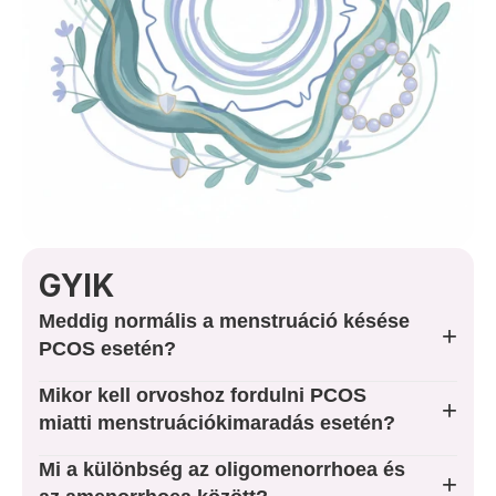
Rólam
Árak
Foglaljon Időpontot
Kapcsolat
GYIK
SZOLGÁLTATÁSOK
Meddig normális a menstruáció késése
Nőgyógyászat
+
PCOS esetén?
Rákszűrés
Mikor kell orvoshoz fordulni PCOS
+
miatti menstruációkimaradás esetén?
Terhesgondozás
Mi a különbség az oligomenorrhoea és
+