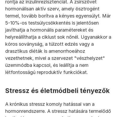
rontja az inzulinrezisztenciát. A zsírszövet 
hormonálisan aktív szerv, amely ösztrogént 
termel, tovább borítva a kényes egyensúlyt. Már 
5-10%-os testsúlycsökkentés is jelentősen 
javíthatja a hormonális paramétereket és 
helyreállíthatja a ciklust sok nőnél. Ugyanakkor a 
kóros soványság, a túlzott edzés vagy a 
drasztikus diéták is amenorrhoeához 
vezethetnek, mivel a szervezet "vészhelyzet" 
üzemmódba kapcsol, és leállítja a nem 
létfontosságú reproduktív funkciókat.
Stressz és életmódbeli tényezők
A krónikus stressz komoly hatással van a 
hormonrendszerre. A stressz hatására termelődő 