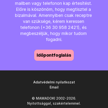
mailben vagy telefonon kap értesítést. 
Előre is köszönöm, hogy megtisztel a 
bizalmával. Amennyiben csak receptre 
van szüksége, kérem keressen 
telefonon (+36 30 958 2421), és 
megbeszéljük, hogy mikor tudom 
fogadni.
Időpontfoglalás
Adatvédelmi nyilatkozat
Email
© MAMADOKI 2002-2026.
Nyitottsággal, szakértelemmel.