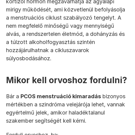
kortizol hormon megzavarhatja az agyalapi 
mirigy működését, ami közvetlenül befolyásolja 
a menstruációs ciklust szabályozó tengelyt. A 
nem megfelelő minőségű vagy mennyiségű 
alvás, a rendszertelen életmód, a dohányzás és 
a túlzott alkoholfogyasztás szintén 
hozzájárulhatnak a cikluszavarok 
súlyosbodásához.
Mikor kell orvoshoz fordulni?
Bár a 
PCOS menstruáció kimaradás
 bizonyos 
mértékben a szindróma velejárója lehet, vannak 
egyértelmű jelek, amikor haladéktalanul 
szakember segítségét kell kérni.
Fordulj orvoshoz, ha: