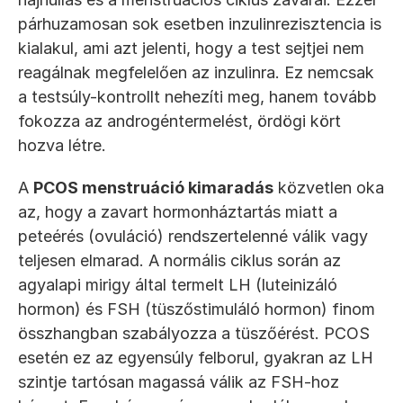
párhuzamosan sok esetben inzulinrezisztencia is 
kialakul, ami azt jelenti, hogy a test sejtjei nem 
reagálnak megfelelően az inzulinra. Ez nemcsak 
a testsúly-kontrollt nehezíti meg, hanem tovább 
fokozza az androgéntermelést, ördögi kört 
hozva létre.
A 
PCOS menstruáció kimaradás
 közvetlen oka 
az, hogy a zavart hormonháztartás miatt a 
peteérés (ovuláció) rendszertelenné válik vagy 
teljesen elmarad. A normális ciklus során az 
agyalapi mirigy által termelt LH (luteinizáló 
hormon) és FSH (tüszőstimuláló hormon) finom 
összhangban szabályozza a tüszőérést. PCOS 
esetén ez az egyensúly felborul, gyakran az LH 
szintje tartósan magassá válik az FSH-hoz 