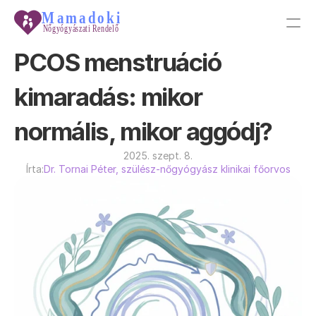
PCOS menstruáció 
PRODUCT
kimaradás: mikor 
Design
normális, mikor aggódj?
Content
2025. szept. 8.
Írta:
Dr. Tornai Péter, szülész-nőgyógyász klinikai főorvos
Publish
Tudástár
Galéria
Főoldal