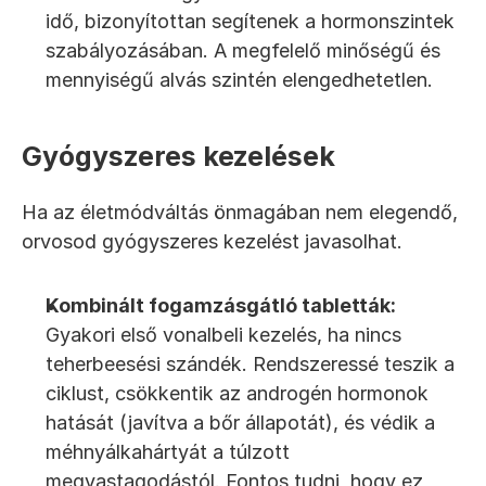
idő, bizonyítottan segítenek a hormonszintek 
szabályozásában. A megfelelő minőségű és 
mennyiségű alvás szintén elengedhetetlen.
Gyógyszeres kezelések
Ha az életmódváltás önmagában nem elegendő, 
orvosod gyógyszeres kezelést javasolhat.
Kombinált fogamzásgátló tabletták:
Gyakori első vonalbeli kezelés, ha nincs 
teherbeesési szándék. Rendszeressé teszik a 
ciklust, csökkentik az androgén hormonok 
hatását (javítva a bőr állapotát), és védik a 
méhnyálkahártyát a túlzott 
megvastagodástól. Fontos tudni, hogy ez 