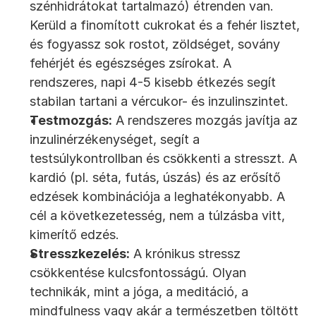
szénhidrátokat tartalmazó) étrenden van. 
Kerüld a finomított cukrokat és a fehér lisztet, 
és fogyassz sok rostot, zöldséget, sovány 
fehérjét és egészséges zsírokat. A 
rendszeres, napi 4-5 kisebb étkezés segít 
stabilan tartani a vércukor- és inzulinszintet.
Testmozgás:
 A rendszeres mozgás javítja az 
inzulinérzékenységet, segít a 
testsúlykontrollban és csökkenti a stresszt. A 
kardió (pl. séta, futás, úszás) és az erősítő 
edzések kombinációja a leghatékonyabb. A 
cél a következetesség, nem a túlzásba vitt, 
kimerítő edzés.
Stresszkezelés:
 A krónikus stressz 
csökkentése kulcsfontosságú. Olyan 
technikák, mint a jóga, a meditáció, a 
mindfulness vagy akár a természetben töltött 