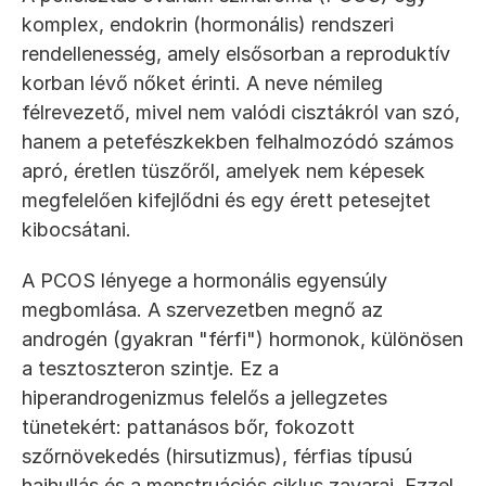
komplex, endokrin (hormonális) rendszeri 
rendellenesség, amely elsősorban a reproduktív 
korban lévő nőket érinti. A neve némileg 
félrevezető, mivel nem valódi cisztákról van szó, 
hanem a petefészkekben felhalmozódó számos 
apró, éretlen tüszőről, amelyek nem képesek 
megfelelően kifejlődni és egy érett petesejtet 
kibocsátani.
A PCOS lényege a hormonális egyensúly 
megbomlása. A szervezetben megnő az 
androgén (gyakran "férfi") hormonok, különösen 
a tesztoszteron szintje. Ez a 
hiperandrogenizmus felelős a jellegzetes 
tünetekért: pattanásos bőr, fokozott 
szőrnövekedés (hirsutizmus), férfias típusú 
hajhullás és a menstruációs ciklus zavarai. Ezzel 