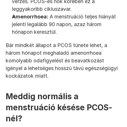
vérzés. PCOS-es nők körében ez a 
leggyakoribb cikluszavar.
Amenorrhoea:
 A menstruáció teljes hiányát 
jelenti legalább 90 napon, azaz három 
hónapon keresztül.
Bár mindkét állapot a PCOS tünete lehet, a 
három hónapot meghaladó amenorrhoea 
komolyabb odafigyelést és beavatkozást 
igényel a lehetséges hosszú távú egészségügyi 
kockázatok miatt.
Meddig normális a 
menstruáció késése PCOS-
nél?