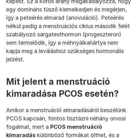
képest. Ez a kóros arány megakadályozza, hogy 
egy domináns tüsző kiemelkedjen és megérjen, 
így a peteérés elmarad (anovuláció). Peteérés 
nélkül pedig a menstruációs ciklus második felét 
szabályozó sárgatesthormon (progeszteron) 
sem termelődik, így a méhnyálkahártya nem 
kapja meg a leváláshoz szükséges hormonális 
jelzést.
Mit jelent a menstruáció 
kimaradása PCOS esetén?
Amikor a menstruáció elmaradásáról beszélünk 
PCOS kapcsán, fontos tisztázni néhány orvosi 
fogalmat, mert a 
PCOS menstruáció 
kimaradás
 különböző formákat ölthet, és a 