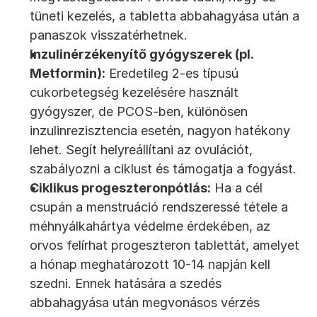
tüneti kezelés, a tabletta abbahagyása után a 
panaszok visszatérhetnek.
Inzulinérzékenyítő gyógyszerek (pl. 
Metformin):
 Eredetileg 2-es típusú 
cukorbetegség kezelésére használt 
gyógyszer, de PCOS-ben, különösen 
inzulinrezisztencia esetén, nagyon hatékony 
lehet. Segít helyreállítani az ovulációt, 
szabályozni a ciklust és támogatja a fogyást.
Ciklikus progeszteronpótlás:
 Ha a cél 
csupán a menstruáció rendszeressé tétele a 
méhnyálkahártya védelme érdekében, az 
orvos felírhat progeszteron tablettát, amelyet 
a hónap meghatározott 10-14 napján kell 
szedni. Ennek hatására a szedés 
abbahagyása után megvonásos vérzés 