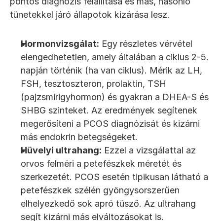
pontos diagnózis felállítása és más, hasonló 
tünetekkel járó állapotok kizárása lesz.
Hormonvizsgálat:
 Egy részletes vérvétel 
elengedhetetlen, amely általában a ciklus 2-5. 
napján történik (ha van ciklus). Mérik az LH, 
FSH, tesztoszteron, prolaktin, TSH 
(pajzsmirigyhormon) és gyakran a DHEA-S és 
SHBG szinteket. Az eredmények segítenek 
megerősíteni a PCOS diagnózisát és kizárni 
más endokrin betegségeket.
Hüvelyi ultrahang:
 Ezzel a vizsgálattal az 
orvos felméri a petefészkek méretét és 
szerkezetét. PCOS esetén tipikusan látható a 
petefészkek szélén gyöngysorszerűen 
elhelyezkedő sok apró tüsző. Az ultrahang 
segít kizárni más elváltozásokat is.