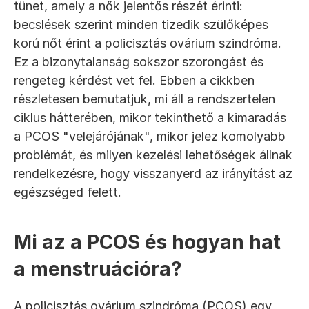
tünet, amely a nők jelentős részét érinti: 
becslések szerint minden tizedik szülőképes 
korú nőt érint a policisztás ovárium szindróma. 
Ez a bizonytalanság sokszor szorongást és 
rengeteg kérdést vet fel. Ebben a cikkben 
részletesen bemutatjuk, mi áll a rendszertelen 
ciklus hátterében, mikor tekinthető a kimaradás 
a PCOS "velejárójának", mikor jelez komolyabb 
problémát, és milyen kezelési lehetőségek állnak 
rendelkezésre, hogy visszanyerd az irányítást az 
egészséged felett.
Mi az a PCOS és hogyan hat 
a menstruációra?
A policisztás ovárium szindróma (PCOS) egy 