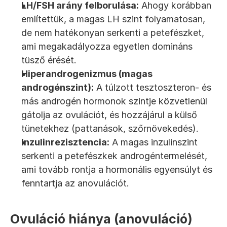
LH/FSH arány felborulása:
 Ahogy korábban 
említettük, a magas LH szint folyamatosan, 
de nem hatékonyan serkenti a petefészket, 
ami megakadályozza egyetlen domináns 
tüsző érését.
Hiperandrogenizmus (magas 
androgénszint):
 A túlzott tesztoszteron- és 
más androgén hormonok szintje közvetlenül 
gátolja az ovulációt, és hozzájárul a külső 
tünetekhez (pattanások, szőrnövekedés).
Inzulinrezisztencia:
 A magas inzulinszint 
serkenti a petefészkek androgéntermelését, 
ami tovább rontja a hormonális egyensúlyt és 
fenntartja az anovulációt.
Ovuláció hiánya (anovuláció)