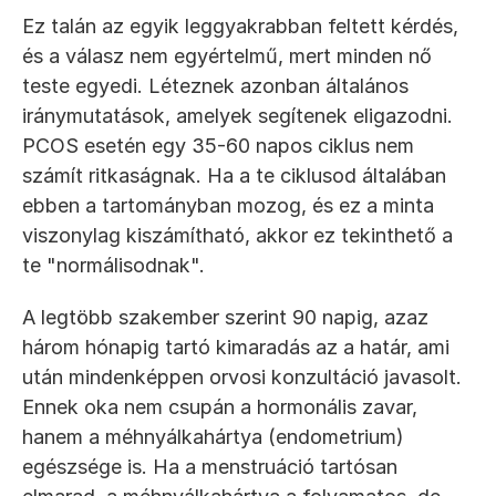
Ez talán az egyik leggyakrabban feltett kérdés, 
és a válasz nem egyértelmű, mert minden nő 
teste egyedi. Léteznek azonban általános 
iránymutatások, amelyek segítenek eligazodni. 
PCOS esetén egy 35-60 napos ciklus nem 
számít ritkaságnak. Ha a te ciklusod általában 
ebben a tartományban mozog, és ez a minta 
viszonylag kiszámítható, akkor ez tekinthető a 
te "normálisodnak".
A legtöbb szakember szerint 90 napig, azaz 
három hónapig tartó kimaradás az a határ, ami 
után mindenképpen orvosi konzultáció javasolt. 
Ennek oka nem csupán a hormonális zavar, 
hanem a méhnyálkahártya (endometrium) 
egészsége is. Ha a menstruáció tartósan 